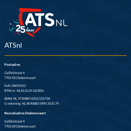
ATSnl
Postadres
Galileistraat 4
7701 SK Dedemsvaart
KvK: 04055452
BTW nr.: NL8112.29.142.B01
IBAN: NL 37 RABO 0152 5217 04
G-rekening: NL 80 RABO 0991 5531 79
Bezoekadres Dedemsvaart
Galileistraat 4
7701 SK Dedemsvaart