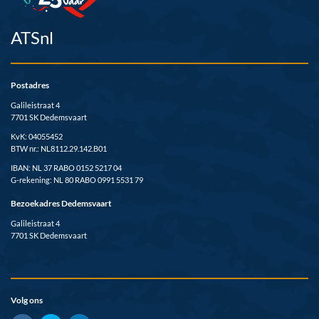
ATSnl
Postadres
Galileistraat 4
7701 SK Dedemsvaart
KvK: 04055452
BTW nr.: NL8112.29.142.B01
IBAN: NL 37 RABO 0152 5217 04
G-rekening: NL 80 RABO 0991 5531 79
Bezoekadres Dedemsvaart
Galileistraat 4
7701 SK Dedemsvaart
Volg ons