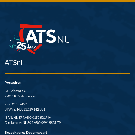
ATSnl
Postadres
Galileistraat 4
7701 SK Dedemsvaart
KvK: 04055452
BTW nr.: NL8112.29.142.B01
IBAN: NL 37 RABO 0152 5217 04
G-rekening: NL 80 RABO 0991 5531 79
Bezoekadres Dedemsvaart