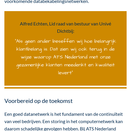
voorkomende databekabelingsnetwerken.
Alfred Echten, Lid raad van bestuur van Univé
Dichtbij:
“Als geen ander beseffen wij hoe belangrijk
klantbelang is. Dat zien wij ook terug in de
wijze waarop ATS Nederland met onze
gezamenlijke klanten meedenkt en kwaliteit
levert”
Voorbereid op de toekomst
Een goed datanetwerk is het fundament van de continuïteit
van veel bedrijven. Een storing in het computernetwerk kan
daarom schadelijke gevolgen hebben. Bij ATS Nederland