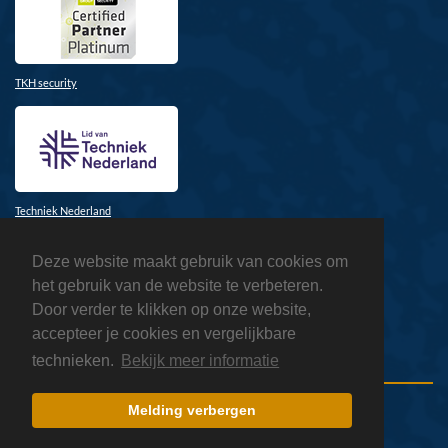
TKH security
Techniek Nederland
Deze website maakt gebruik van cookies om
het gebruik van de website te verbeteren.
Door verder te klikken op onze website,
accepteer je cookies en vergelijkbare
Honeywell
technieken.
Bekijk meer informatie
Melding verbergen
Copyright 2026 ATSnl
Privacyverklaring
Sitemap
Inloggen