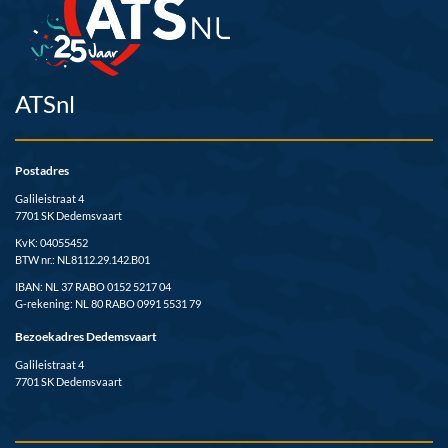
ATSnl
Postadres
Galileistraat 4
7701 SK Dedemsvaart
KvK: 04055452
BTW nr.: NL8112.29.142.B01
IBAN: NL 37 RABO 0152 5217 04
G-rekening: NL 80 RABO 0991 5531 79
Bezoekadres Dedemsvaart
Galileistraat 4
7701 SK Dedemsvaart