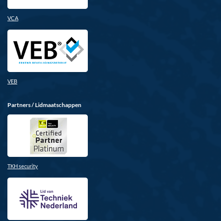
VCA
VEB
Partners / Lidmaatschappen
TKH security