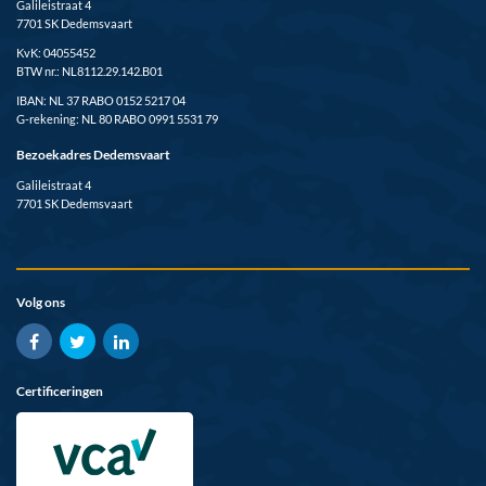
Galileistraat 4
7701 SK Dedemsvaart
KvK: 04055452
BTW nr.: NL8112.29.142.B01
IBAN: NL 37 RABO 0152 5217 04
G-rekening: NL 80 RABO 0991 5531 79
Bezoekadres Dedemsvaart
Galileistraat 4
7701 SK Dedemsvaart
Volg ons
Certificeringen