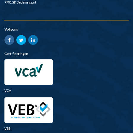
7701 SK Dedemsvaart
Volg ons
Certificeringen
VCA
VEB