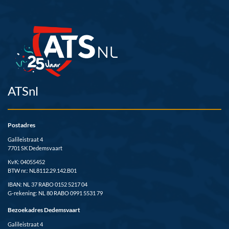
ATSnl
Postadres
Galileistraat 4
7701 SK Dedemsvaart
KvK: 04055452
BTW nr.: NL8112.29.142.B01
IBAN: NL 37 RABO 0152 5217 04
G-rekening: NL 80 RABO 0991 5531 79
Bezoekadres Dedemsvaart
Galileistraat 4