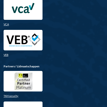
VCA
VEB
Partners / Lidmaatschappen
TKH security