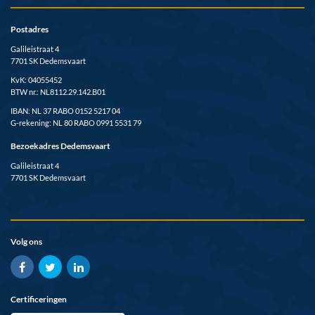
Postadres
Galileistraat 4
7701 SK Dedemsvaart
KvK: 04055452
BTW nr.: NL8112.29.142.B01
IBAN: NL 37 RABO 0152 5217 04
G-rekening: NL 80 RABO 0991 5531 79
Bezoekadres Dedemsvaart
Galileistraat 4
7701 SK Dedemsvaart
Volg ons
Certificeringen