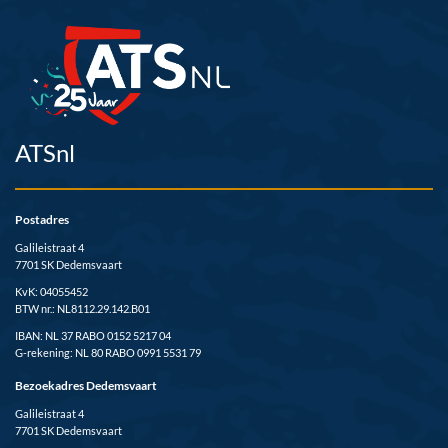
ATSnl
Postadres
Galileistraat 4
7701 SK Dedemsvaart
KvK: 04055452
BTW nr.: NL8112.29.142.B01
IBAN: NL 37 RABO 0152 5217 04
G-rekening: NL 80 RABO 0991 5531 79
Bezoekadres Dedemsvaart
Galileistraat 4
7701 SK Dedemsvaart