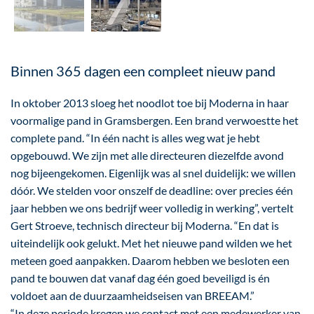
Binnen 365 dagen een compleet nieuw pand
In oktober 2013 sloeg het noodlot toe bij Moderna in haar
voormalige pand in Gramsbergen. Een brand verwoestte het
complete pand. “In één nacht is alles weg wat je hebt
opgebouwd. We zijn met alle directeuren diezelfde avond
nog bijeengekomen. Eigenlijk was al snel duidelijk: we willen
dóór. We stelden voor onszelf de deadline: over precies één
jaar hebben we ons bedrijf weer volledig in werking”, vertelt
Gert Stroeve, technisch directeur bij Moderna. “En dat is
uiteindelijk ook gelukt. Met het nieuwe pand wilden we het
meteen goed aanpakken. Daarom hebben we besloten een
pand te bouwen dat vanaf dag één goed beveiligd is én
voldoet aan de duurzaamheidseisen van BREEAM.”
“In deze periode kregen we contact met een medewerker van