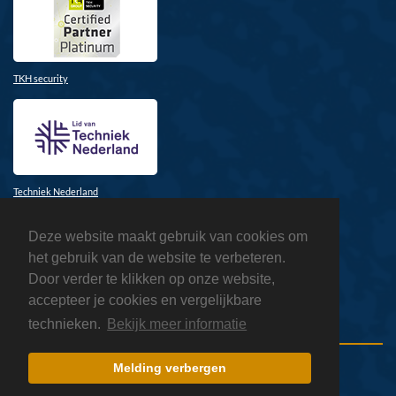
TKH security
Techniek Nederland
Deze website maakt gebruik van cookies om
het gebruik van de website te verbeteren.
Door verder te klikken op onze website,
accepteer je cookies en vergelijkbare
Honeywell
technieken.
Bekijk meer informatie
Melding verbergen
Copyright 2026 ATSnl
Privacyverklaring
Sitemap
Inloggen