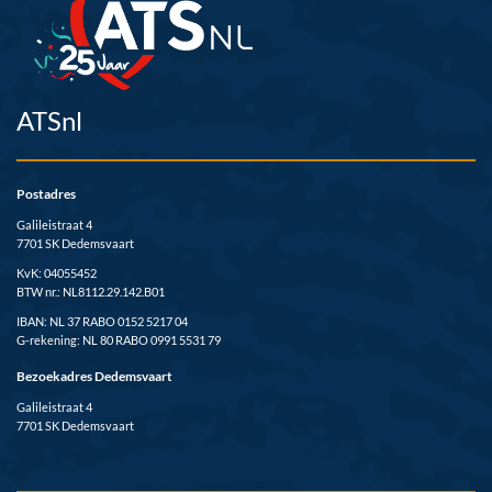
ATSnl
Postadres
Galileistraat 4
7701 SK Dedemsvaart
KvK: 04055452
BTW nr.: NL8112.29.142.B01
IBAN: NL 37 RABO 0152 5217 04
G-rekening: NL 80 RABO 0991 5531 79
Bezoekadres Dedemsvaart
Galileistraat 4
7701 SK Dedemsvaart