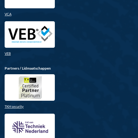
VCA
VEB
Partners / Lidmaatschappen
TKH security