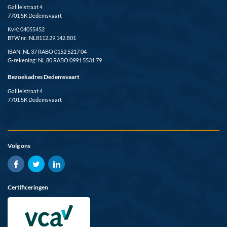
Galileistraat 4
7701 SK Dedemsvaart
KvK: 04055452
BTW nr.: NL8112.29.142.B01
IBAN: NL 37 RABO 0152 5217 04
G-rekening: NL 80 RABO 0991 5531 79
Bezoekadres Dedemsvaart
Galileistraat 4
7701 SK Dedemsvaart
Volg ons
Certificeringen