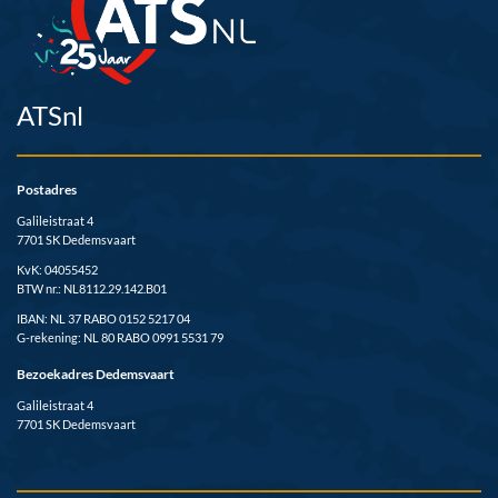
ATSnl
Postadres
Galileistraat 4
7701 SK Dedemsvaart
KvK: 04055452
BTW nr.: NL8112.29.142.B01
IBAN: NL 37 RABO 0152 5217 04
G-rekening: NL 80 RABO 0991 5531 79
Bezoekadres Dedemsvaart
Galileistraat 4
7701 SK Dedemsvaart