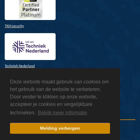
TKH security
Techniek Nederland
Deze website maakt gebruik van cookies om
het gebruik van de website te verbeteren.
Door verder te klikken op onze website,
accepteer je cookies en vergelijkbare
Honeywell
technieken.
Bekijk meer informatie
Melding verbergen
Copyright 2026 ATSnl
Privacyverklaring
Sitemap
Inloggen