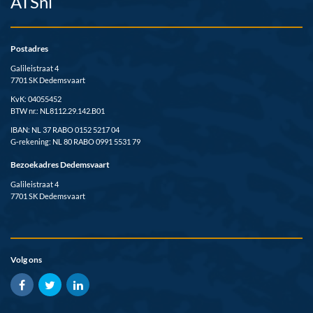
ATSnl
Postadres
Galileistraat 4
7701 SK Dedemsvaart
KvK: 04055452
BTW nr.: NL8112.29.142.B01
IBAN: NL 37 RABO 0152 5217 04
G-rekening: NL 80 RABO 0991 5531 79
Bezoekadres Dedemsvaart
Galileistraat 4
7701 SK Dedemsvaart
Volg ons