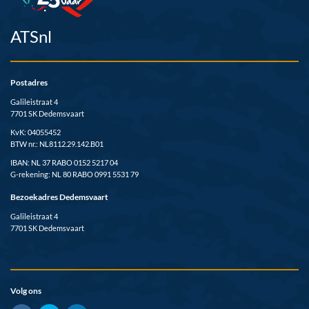
ATSnl
Postadres
Galileistraat 4
7701 SK Dedemsvaart
KvK: 04055452
BTW nr.: NL8112.29.142.B01
IBAN: NL 37 RABO 0152 5217 04
G-rekening: NL 80 RABO 0991 5531 79
Bezoekadres Dedemsvaart
Galileistraat 4
7701 SK Dedemsvaart
Volg ons