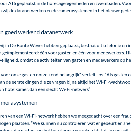
 door ATS geplaatst in de horecagelegenheden en zwembaden. Voo
 wij de datanetwerken en de camerasystemen in het nieuwe gedee
en goed werkend datanetwerk
ij in De Bonte Wever hebben geplaatst, bestaat uit telefonie en 
 geïmplementeerd: één voor gasten en één voor medewerkers. Hi
 veiligheid, omdat de activiteiten van gasten en medewerkers op h
voor onze gasten ontzettend belangrijk”, vertelt Jos. “Als gasten 
an de eerste dingen die ze vragen bijna altijd het Wi-Fi-wachtwo
hun hotelkamer, dan een slecht Wi-Fi-netwerk”
camerasystemen
ren van een Wi-Fi-netwerk hebben we meegedacht over een fra
ogen plaatsen. “We kunnen nu controleren wat er gebeurt en snel 
ierdoor zijn gasten van het hotel ervan verzekerd dat zij in een vei