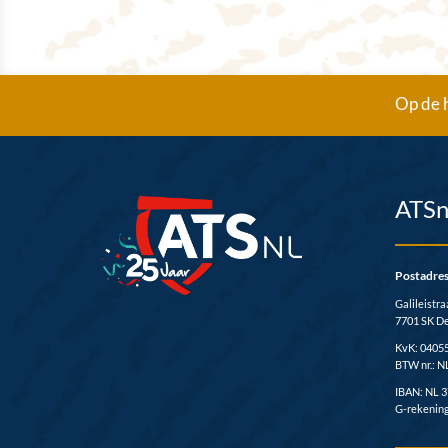
Op de h
ATSn
Postadre
Galileistra
7701 SK D
KvK: 0405
BTW nr.: N
IBAN: NL 
G-rekening