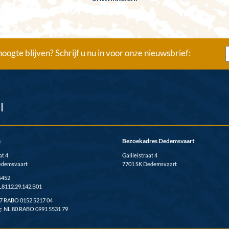
oogte blijven? Schrijf u nu in voor onze nieuwsbrief:
l
s
Bezoekadres Dedemsvaart
at 4
Galileistraat 4
edemsvaart
7701 SK Dedemsvaart
5452
L8112.29.142.B01
37 RABO 0152 5217 04
: NL 80 RABO 0991 5531 79