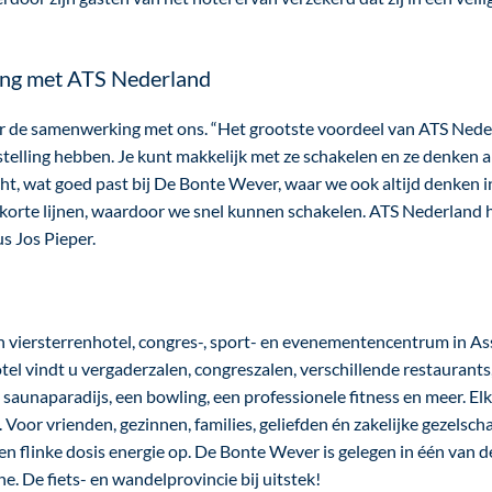
ing met ATS Nederland
er de samenwerking met ons. “Het grootste voordeel van ATS Neder
telling hebben. Je kunt makkelijk met ze schakelen en ze denken a
cht, wat goed past bij De Bonte Wever, waar we ook altijd denken i
l korte lijnen, waardoor we snel kunnen schakelen. ATS Nederland 
s Jos Pieper.
 viersterrenhotel, congres-, sport- en evenementencentrum in Ass
otel vindt u vergaderzalen, congreszalen, verschillende restaurants,
aunaparadijs, een bowling, een professionele fitness en meer. Elke
n. Voor vrienden, gezinnen, families, geliefden én zakelijke gezels
n flinke dosis energie op. De Bonte Wever is gelegen in één van d
. De fiets- en wandelprovincie bij uitstek!