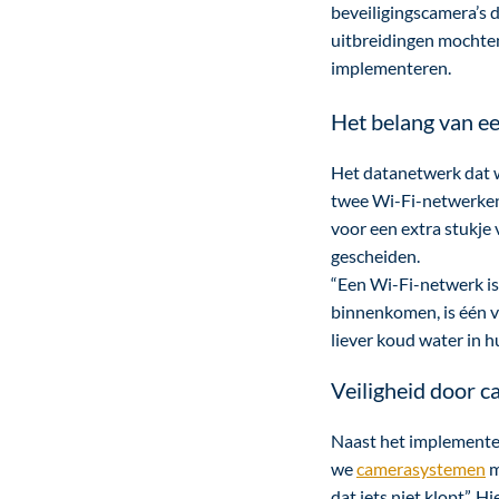
beveiligingscamera’s
uitbreidingen mochten
implementeren.
Het belang van e
Het datanetwerk dat w
twee Wi-Fi-netwerken
voor een extra stukje
gescheiden.
“Een Wi-Fi-netwerk is 
binnenkomen, is één v
liever koud water in 
Veiligheid door 
Naast het implemente
we
camerasystemen
m
dat iets niet klopt”. H