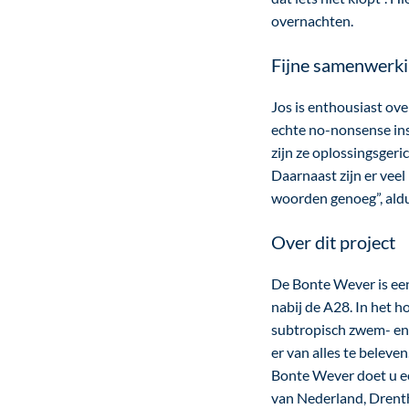
overnachten.
Fijne samenwerk
Jos is enthousiast ov
echte no-nonsense ins
zijn ze oplossingsgeri
Daarnaast zijn er vee
woorden genoeg”, aldu
Over dit project
De Bonte Wever is een
nabij de A28. In het h
subtropisch zwem- en s
er van alles te beleve
Bonte Wever doet u ee
van Nederland, Drenthe